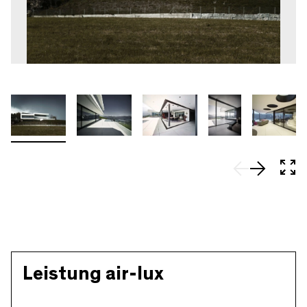
In 
Leistung air-lux