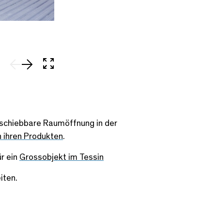
air-lux vertical, auch als 1 Element über Kopf in Wand
In Vollbild öffnen
ne schiebbare Raumöffnung in der
n ihren Produkten
.
ür ein
Grossobjekt im Tessin
iten.