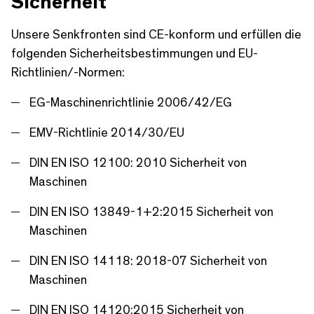
Sicherheit
t
r
e
f
Unsere Senkfronten sind CE-konform und erfüllen die
u
folgenden Sicherheitsbestimmungen und EU-
l
Richtlinien/-Normen:
l
EG-Maschinenrichtlinie 2006/42/EG
s
EMV-Richtlinie 2014/30/EU
c
r
DIN EN ISO 12100: 2010 Sicherheit von
e
Maschinen
e
DIN EN ISO 13849-1+2:2015 Sicherheit von
n
Maschinen
DIN EN ISO 14118: 2018-07 Sicherheit von
Maschinen
DIN EN ISO 14120:2015 Sicherheit von