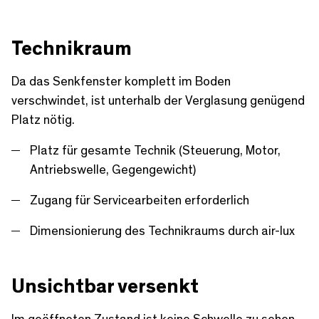
a
m
t
y
u
e
Technikraum
t
r
e
f
Da das Senkfenster komplett im Boden
u
verschwindet, ist unterhalb der Verglasung genügend
l
Platz nötig.
l
Platz für gesamte Technik (Steuerung, Motor,
s
Antriebswelle, Gegengewicht)
c
Zugang für Servicearbeiten erforderlich
r
e
Dimensionierung des Technikraums durch air-lux
e
n
Unsichtbar versenkt