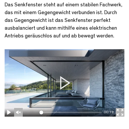
Das Senkfenster steht auf einem stabilen Fachwerk,
das mit einem Gegengewicht verbunden ist. Durch
das Gegengewicht ist das Senkfenster perfekt
ausbalanciert und kann mithilfe eines elektrischen
Antriebs geräuschlos auf und ab bewegt werden.
P
l
a
00:19
y
P
U
E
l
n
n