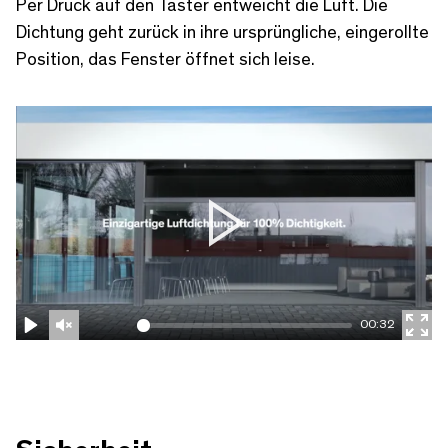
Per Druck auf den Taster entweicht die Luft. Die
Dichtung geht zurück in ihre ursprüngliche, eingerollte
Position, das Fenster öffnet sich leise.
P
l
a
00:32
y
P
U
E
l
n
n
a
m
t
y
u
e