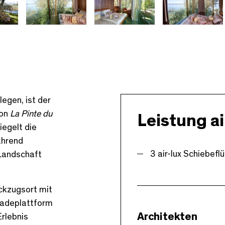
egen, ist der
von
La Pinte du
Leistung ai
iegelt die
ährend
3 air-lux Schiebef
 Landschaft
ückzugsort mit
 Badeplattform
Architekten
rlebnis