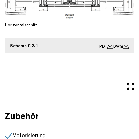
Horizontalschnitt
Schema C 3.1
PDF
DWG
In 
Zubehör
Motorisierung