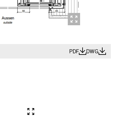
PDF
DWG
In Vollbild öffnen