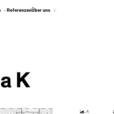
n
Referenzen
Über uns
a K